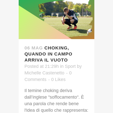
06 MAG
CHOKING,
QUANDO IN CAMPO
ARRIVA IL VUOTO
Posted at 21:29h
in
Sport
by
Michelle Castenetto
0
Comments
0
Likes
Il temine choking deriva
dall’inglese "soffocamento". È
una parola che rende bene
l'idea di quello che rappresenta: