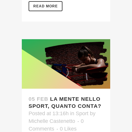
READ MORE
05 FEB
LA MENTE NELLO
SPORT, QUANTO CONTA?
Posted at 13:16h
in
Sport
by
Michelle Castenetto
0
Comments
0
Likes