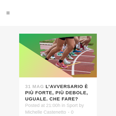
31 MAG
L’AVVERSARIO È
PIÙ FORTE, PIÙ DEBOLE,
UGUALE. CHE FARE?
Posted at 21:00h
in
Sport
by
Michelle Castenetto
0