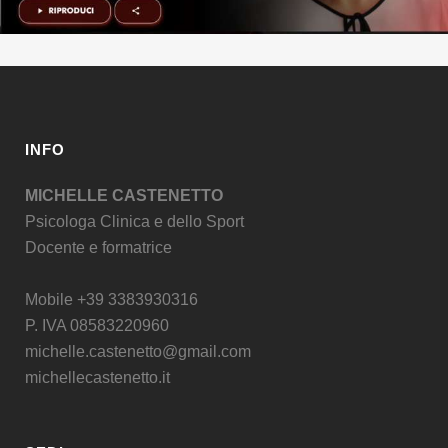
INFO
MICHELLE CASTENETTO
Psicologa Clinica e dello Sport
Docente e formatrice
Mobile +39 3383930316
P. IVA 08583220960
michelle.castenetto@gmail.com
michellecastenetto.it