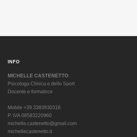
INFO
MICHELLE CASTENETTO
Psicologa Clinica e dello Sport
Docente e formatrice
Mobile +39 3383930316
P. IVA 08583220960
michelle.castenetto@gmail.com
michellecastenetto.it