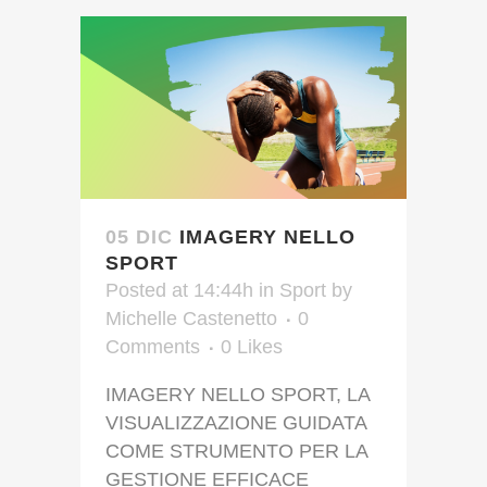
05 DIC
IMAGERY NELLO
SPORT
Posted at 14:44h
in
Sport
by
Michelle Castenetto
0
Comments
0
Likes
IMAGERY NELLO SPORT, LA
VISUALIZZAZIONE GUIDATA
COME STRUMENTO PER LA
GESTIONE EFFICACE