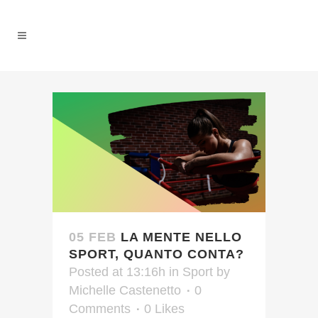
05 FEB
LA MENTE NELLO
SPORT, QUANTO CONTA?
Posted at 13:16h
in
Sport
by
Michelle Castenetto
0
Comments
0
Likes