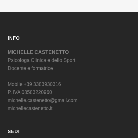
INFO
MICHELLE CASTENETTO
Psicologa Clinica e dello Sport
Docente e formatrice
Mobile +39 3383930316
P. IVA 08583220960
michelle.castenetto@gmail.com
michellecastenetto.it
SEDI