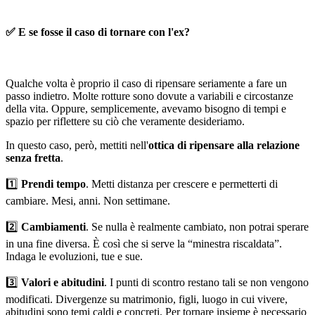
✅
E se fosse il caso di tornare con l'ex?
Qualche volta è proprio il caso di ripensare seriamente a fare un
passo indietro. Molte rotture sono dovute a variabili e circostanze
della vita. Oppure, semplicemente, avevamo bisogno di tempi e
spazio per riflettere su ciò che veramente desideriamo.
In questo caso, però, mettiti nell'
ottica di ripensare alla relazione
senza fretta
.
1️⃣
Prendi tempo
. Metti distanza per crescere e permetterti di
cambiare. Mesi, anni. Non settimane.
2️⃣
Cambiamenti
. Se nulla è realmente cambiato, non potrai sperare
in una fine diversa. È così che si serve la “minestra riscaldata”.
Indaga le evoluzioni, tue e sue.
3️⃣
Valori e abitudini
. I punti di scontro restano tali se non vengono
modificati. Divergenze su matrimonio, figli, luogo in cui vivere,
abitudini sono temi caldi e concreti. Per tornare insieme è necessario