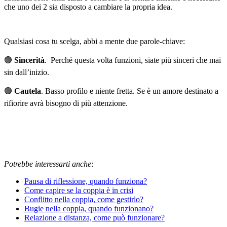
che uno dei 2 sia disposto a cambiare la propria idea.
Qualsiasi cosa tu scelga, abbi a mente due parole-chiave:
🟢
Sincerità
. Perché questa volta funzioni, siate più sinceri che mai
sin dall’inizio.
🟢
Cautela
. Basso profilo e niente fretta. Se è un amore destinato a
rifiorire avrà bisogno di più attenzione.
Potrebbe interessarti anche
:
Pausa di riflessione, quando funziona?
Come capire se la coppia è in crisi
Conflitto nella coppia, come gestirlo?
Bugie nella coppia, quando funzionano?
Relazione a distanza, come può funzionare?