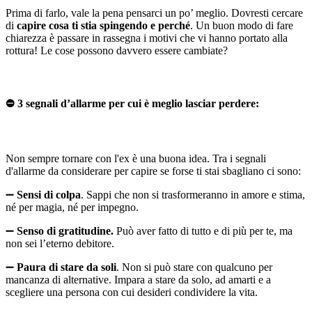
Prima di farlo, vale la pena pensarci un po’ meglio. Dovresti cercare
di
capire cosa ti stia spingendo e perché
. Un buon modo di fare
chiarezza è passare in rassegna i motivi che vi hanno portato alla
rottura! Le cose possono davvero essere cambiate?
⛔️
3 segnali d’allarme per cui è meglio lasciar perdere:
Non sempre tornare con l'ex è una buona idea. Tra i segnali
d'allarme da considerare per capire se forse ti stai sbagliano ci sono:
➖
Sensi di colpa
. Sappi che non si trasformeranno in amore e stima,
né per magia, né per impegno.
➖
Senso di gratitudine.
Può aver fatto di tutto e di più per te, ma
non sei l’eterno debitore.
➖
Paura di stare da soli
. Non si può stare con qualcuno per
mancanza di alternative. Impara a stare da solo, ad amarti e a
scegliere una persona con cui desideri condividere la vita.