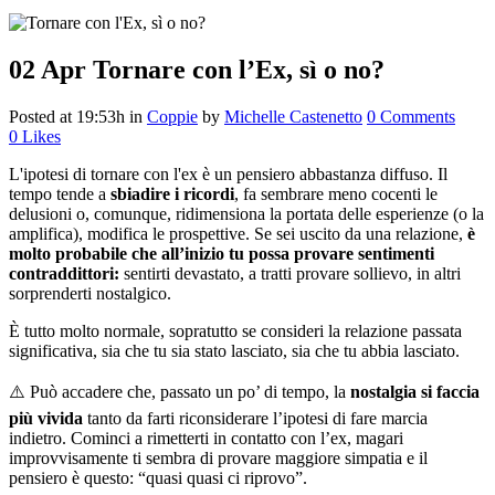
02 Apr
Tornare con l’Ex, sì o no?
Posted at 19:53h
in
Coppie
by
Michelle Castenetto
0 Comments
0
Likes
L'ipotesi di tornare con l'ex è un pensiero abbastanza diffuso. Il
tempo tende a
sbiadire i ricordi
, fa sembrare meno cocenti le
delusioni o, comunque, ridimensiona la portata delle esperienze (o la
amplifica), modifica le prospettive. Se sei uscito da una relazione,
è
molto probabile che all’inizio tu possa provare sentimenti
contraddittori:
sentirti devastato, a tratti provare sollievo, in altri
sorprenderti nostalgico.
È tutto molto normale, sopratutto se consideri la relazione passata
significativa, sia che tu sia stato lasciato, sia che tu abbia lasciato.
⚠️ Può accadere che, passato un po’ di tempo, la
nostalgia si faccia
più vivida
tanto da farti riconsiderare l’ipotesi di fare marcia
indietro. Cominci a rimetterti in contatto con l’ex, magari
improvvisamente ti sembra di provare maggiore simpatia e il
pensiero è questo: “quasi quasi ci riprovo”.