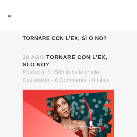
TORNARE CON L’EX, SÌ O NO?
30 AGO
TORNARE CON L’EX,
SÌ O NO?
Posted at 21:58h
in
by
Michelle
Castenetto
0 Comments
0
Likes