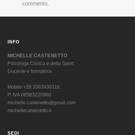
commento.
INFO
MICHELLE CASTENETTO
Psicologa Clinica e dello Sport
Docente e formatrice
Mobile +39 3383930316
P. IVA 08583220960
michelle.castenetto@gmail.com
michellecastenetto.it
SEDI