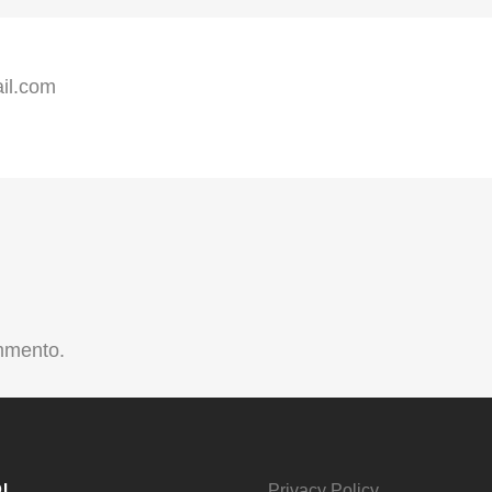
il.com
mmento.
I
Privacy Policy