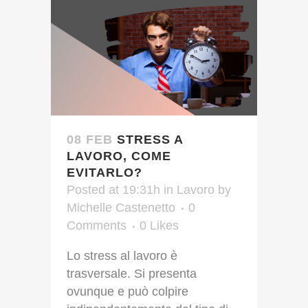
08 FEB
STRESS A
LAVORO, COME
EVITARLO?
Posted at 19:31h
in
Lavoro
by
Michelle Castenetto
0
Comments
0
Likes
Lo stress al lavoro è
trasversale. Si presenta
ovunque e può colpire