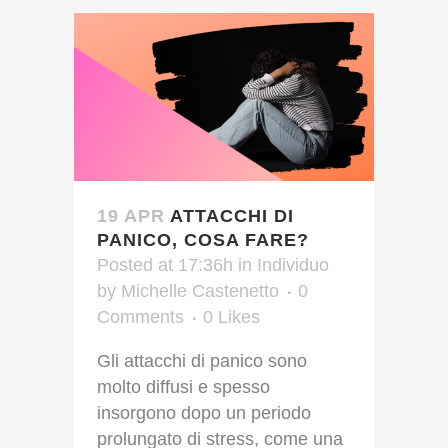
19 APR
ATTACCHI DI
PANICO, COSA FARE?
Posted at 17:36h
in
Individuo
by
Michelle Castenetto
0
Comments
0
Likes
Gli attacchi di panico sono
molto diffusi e spesso
insorgono dopo un periodo
prolungato di stress, come una