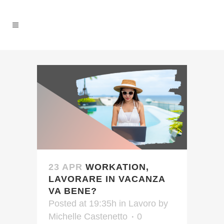
23 APR
WORKATION,
LAVORARE IN VACANZA
VA BENE?
Posted at 19:35h
in
Lavoro
by
Michelle Castenetto
0