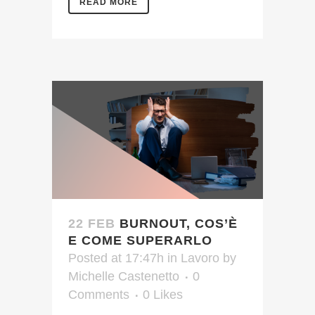
READ MORE
22 FEB
BURNOUT, COS’È
E COME SUPERARLO
Posted at 17:47h
in
Lavoro
by
Michelle Castenetto
0
Comments
0
Likes